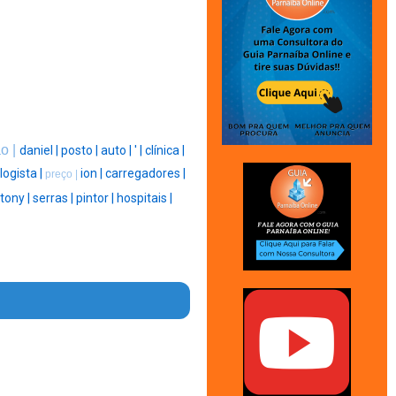
o |
daniel |
posto |
auto |
' |
clínica |
ogista |
ion |
carregadores |
preço |
tony |
serras |
pintor |
hospitais |