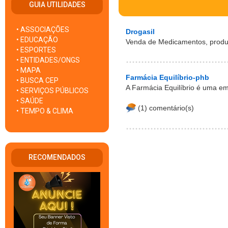
GUIA UTILIDADES
• ASSOCIAÇÕES
Drogasil
• EDUCAÇÃO
Venda de Medicamentos, produt
• ESPORTES
• ENTIDADES/ONGS
• MAPA
Farmácia Equilíbrio-phb
• BUSCA CEP
A Farmácia Equilíbrio é uma e
• SERVIÇOS PÚBLICOS
• SAÚDE
(1) comentário(s)
• TEMPO & CLIMA
RECOMENDADOS