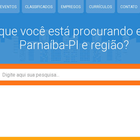
EVENTOS
CLASSIFICADOS
EMPREGOS
CURRÍCULOS
CONTATO
que você está procurando
Parnaíba-PI e região?