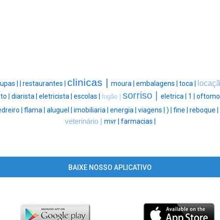
clinicas |
locaçã
oupas |
|
restaurantes |
moura |
embalagens |
toca |
sorriso |
to |
diarista |
eletricista |
escolas |
eletrica |
1 |
oftomol
fogão |
dreiro |
flama |
aluguel |
imobiliaria |
energia |
viagens |
) |
fine |
reboque |
veterinário |
mvr |
farmacias |
BAIXE NOSSO APLICATIVO