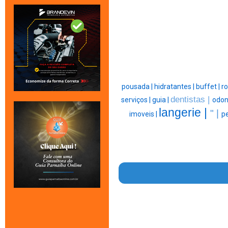
pousada |
hidratantes |
buffet |
r
dentistas |
serviços |
guia |
odon
langerie |
" |
imoveis |
pe