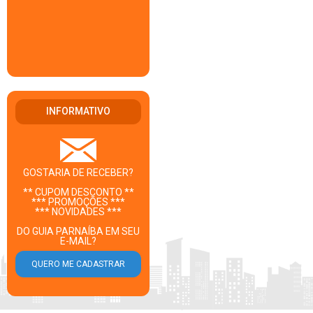
INFORMATIVO
GOSTARIA DE RECEBER?
** CUPOM DESCONTO **
*** PROMOÇÕES ***
*** NOVIDADES ***
DO GUIA PARNAÍBA EM SEU
E-MAIL?