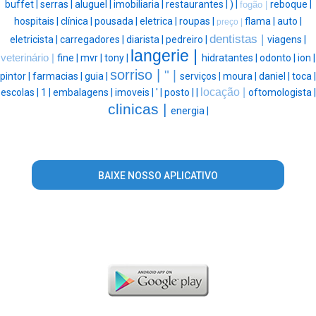
buffet |
serras |
aluguel |
imobiliaria |
restaurantes |
) |
reboque |
fogão |
hospitais |
clínica |
pousada |
eletrica |
roupas |
flama |
auto |
preço |
dentistas |
eletricista |
carregadores |
diarista |
pedreiro |
viagens |
langerie |
veterinário |
fine |
mvr |
tony |
hidratantes |
odonto |
ion |
sorriso |
" |
pintor |
farmacias |
guia |
serviços |
moura |
daniel |
toca |
locação |
escolas |
1 |
embalagens |
imoveis |
' |
posto |
|
oftomologista |
clinicas |
energia |
BAIXE NOSSO APLICATIVO