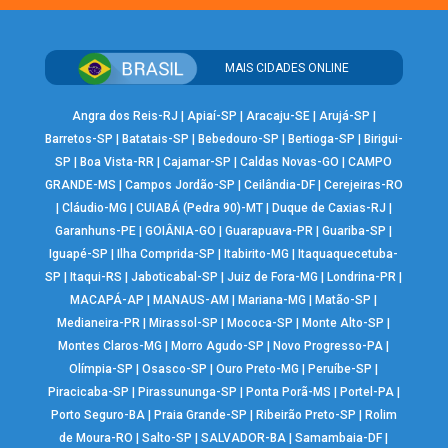
MAIS CIDADES ONLINE
Angra dos Reis-RJ
|
Apiaí-SP
|
Aracaju-SE
|
Arujá-SP
|
Barretos-SP
|
Batatais-SP
|
Bebedouro-SP
|
Bertioga-SP
|
Birigui-
SP
|
Boa Vista-RR
|
Cajamar-SP
|
Caldas Novas-GO
|
CAMPO
GRANDE-MS
|
Campos Jordão-SP
|
Ceilândia-DF
|
Cerejeiras-RO
|
Cláudio-MG
|
CUIABÁ (Pedra 90)-MT
|
Duque de Caxias-RJ
|
Garanhuns-PE
|
GOIÂNIA-GO
|
Guarapuava-PR
|
Guariba-SP
|
Iguapé-SP
|
Ilha Comprida-SP
|
Itabirito-MG
|
Itaquaquecetuba-
SP
|
Itaqui-RS
|
Jaboticabal-SP
|
Juiz de Fora-MG
|
Londrina-PR
|
MACAPÁ-AP
|
MANAUS-AM
|
Mariana-MG
|
Matão-SP
|
Medianeira-PR
|
Mirassol-SP
|
Mococa-SP
|
Monte Alto-SP
|
Montes Claros-MG
|
Morro Agudo-SP
|
Novo Progresso-PA
|
Olímpia-SP
|
Osasco-SP
|
Ouro Preto-MG
|
Peruíbe-SP
|
Piracicaba-SP
|
Pirassununga-SP
|
Ponta Porã-MS
|
Portel-PA
|
Porto Seguro-BA
|
Praia Grande-SP
|
Ribeirão Preto-SP
|
Rolim
de Moura-RO
|
Salto-SP
|
SALVADOR-BA
|
Samambaia-DF
|