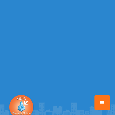
Warning
: Illegal string offset 'EMAIL_AUTOR' in
/home/guiaparnaibaonline/www/class-mb/Seguranca.Class.php
on
line
37
Warning
: Illegal string offset 'DATA_CADASTRO' in
/home/guiaparnaibaonline/www/class-mb/Seguranca.Class.php
on
line
37
Warning
: Illegal string offset 'DESTAQUE' in
/home/guiaparnaibaonline/www/class-mb/Seguranca.Class.php
on
line
37
Warning
: Illegal string offset 'STATUS' in
/home/guiaparnaibaonline/www/class-mb/Seguranca.Class.php
on
line
37