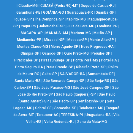
|
Cláudio-MG
|
CUIABÁ (Pedra 90)-MT
|
Duque de Caxias-RJ
|
Garanhuns-PE
|
GOIÂNIA-GO
|
Guarapuava-PR
|
Guariba-SP
|
Iguapé-SP
|
Ilha Comprida-SP
|
Itabirito-MG
|
Itaquaquecetuba-
SP
|
Itaqui-RS
|
Jaboticabal-SP
|
Juiz de Fora-MG
|
Londrina-PR
|
MACAPÁ-AP
|
MANAUS-AM
|
Mariana-MG
|
Matão-SP
|
Medianeira-PR
|
Mirassol-SP
|
Mococa-SP
|
Monte Alto-SP
|
Montes Claros-MG
|
Morro Agudo-SP
|
Novo Progresso-PA
|
Olímpia-SP
|
Osasco-SP
|
Ouro Preto-MG
|
Peruíbe-SP
|
Piracicaba-SP
|
Pirassununga-SP
|
Ponta Porã-MS
|
Portel-PA
|
Porto Seguro-BA
|
Praia Grande-SP
|
Ribeirão Preto-SP
|
Rolim
de Moura-RO
|
Salto-SP
|
SALVADOR-BA
|
Samambaia-DF
|
Santa Maria-RS
|
São Bernardo Campo-SP
|
São Borja-RS
|
São
Carlos-SP
|
São João Paraíso-MG
|
São José Campos-SP
|
São
José do Rio Preto-SP
|
São Paulo (Itaquera)-SP
|
São Paulo
(Santo Amaro)-SP
|
São Pedro-SP
|
Sertãozinho-SP
|
Sete
Lagoas-MG
|
Sobral-CE
|
Sorocaba-SP
|
Taiobeiras-MG
|
Tangará
da Serra-MT
|
Tarauacá-AC
|
TERESINA-PI
|
Uruguaiana-RS
|
Vila
Velha-ES
|
Volta Redonda-RJ
|
Zona da Mata-MG