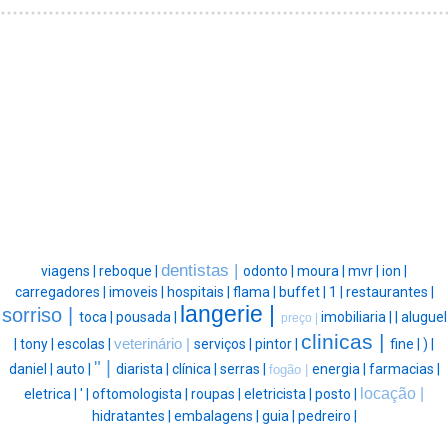
dentistas |
viagens |
reboque |
odonto |
moura |
mvr |
ion |
carregadores |
imoveis |
hospitais |
flama |
buffet |
1 |
restaurantes |
langerie |
sorriso |
toca |
pousada |
imobiliaria |
|
aluguel
preço |
clinicas |
|
tony |
escolas |
veterinário |
serviços |
pintor |
fine |
) |
" |
daniel |
auto |
diarista |
clínica |
serras |
energia |
farmacias |
fogão |
locação |
eletrica |
' |
oftomologista |
roupas |
eletricista |
posto |
hidratantes |
embalagens |
guia |
pedreiro |