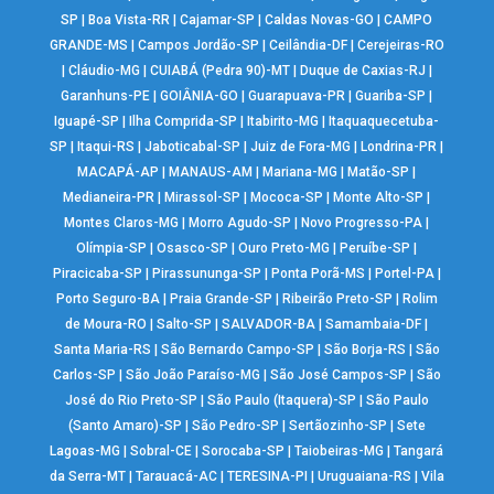
SP
|
Boa Vista-RR
|
Cajamar-SP
|
Caldas Novas-GO
|
CAMPO
GRANDE-MS
|
Campos Jordão-SP
|
Ceilândia-DF
|
Cerejeiras-RO
|
Cláudio-MG
|
CUIABÁ (Pedra 90)-MT
|
Duque de Caxias-RJ
|
Garanhuns-PE
|
GOIÂNIA-GO
|
Guarapuava-PR
|
Guariba-SP
|
Iguapé-SP
|
Ilha Comprida-SP
|
Itabirito-MG
|
Itaquaquecetuba-
SP
|
Itaqui-RS
|
Jaboticabal-SP
|
Juiz de Fora-MG
|
Londrina-PR
|
MACAPÁ-AP
|
MANAUS-AM
|
Mariana-MG
|
Matão-SP
|
Medianeira-PR
|
Mirassol-SP
|
Mococa-SP
|
Monte Alto-SP
|
Montes Claros-MG
|
Morro Agudo-SP
|
Novo Progresso-PA
|
Olímpia-SP
|
Osasco-SP
|
Ouro Preto-MG
|
Peruíbe-SP
|
Piracicaba-SP
|
Pirassununga-SP
|
Ponta Porã-MS
|
Portel-PA
|
Porto Seguro-BA
|
Praia Grande-SP
|
Ribeirão Preto-SP
|
Rolim
de Moura-RO
|
Salto-SP
|
SALVADOR-BA
|
Samambaia-DF
|
Santa Maria-RS
|
São Bernardo Campo-SP
|
São Borja-RS
|
São
Carlos-SP
|
São João Paraíso-MG
|
São José Campos-SP
|
São
José do Rio Preto-SP
|
São Paulo (Itaquera)-SP
|
São Paulo
(Santo Amaro)-SP
|
São Pedro-SP
|
Sertãozinho-SP
|
Sete
Lagoas-MG
|
Sobral-CE
|
Sorocaba-SP
|
Taiobeiras-MG
|
Tangará
da Serra-MT
|
Tarauacá-AC
|
TERESINA-PI
|
Uruguaiana-RS
|
Vila