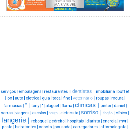
dentistas |
serviços |
embalagens |
restaurantes |
|
imobiliaria |
buffet
|
ion |
auto |
eletrica |
guia |
toca |
fine |
veterinário |
roupas |
moura |
clinicas |
" |
farmacias |
tony |
' |
aluguel |
flama |
pintor |
daniel |
sorriso |
serras |
viagens |
escolas |
eletricista |
clínica |
fogão |
preço |
langerie |
reboque |
pedreiro |
hospitais |
diarista |
energia |
mvr |
posto |
hidratantes |
odonto |
pousada |
carregadores |
oftomologista |