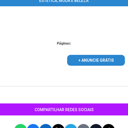
ESTÉTICA, MODA E BELEZA
plied for foreach() in
/home/guiaparnaibaonline/www/conteudo_list
Páginas:
+ ANUNCIE GRÁTIS
COMPARTILHAR REDES SOCIAIS