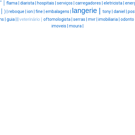
" |
flama |
diarista |
hospitais |
serviços |
carregadores |
eletricista |
energ
langerie |
 |
) |
reboque |
ion |
fine |
embalagens |
tony |
daniel |
pos
ns |
guia |
|
veterinário |
oftomologista |
serras |
mvr |
imobiliaria |
odonto 
imoveis |
moura |