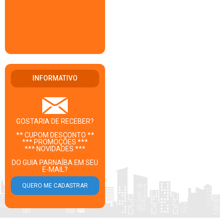
INFORMATIVO
GOSTARIA DE RECEBER?
** CUPOM DESCONTO **
*** PROMOÇÕES ***
*** NOVIDADES ***
DO GUIA PARNAÍBA EM SEU
E-MAIL?