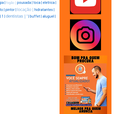
ia |
pousada |
toca |
eletrica |
fogão |
locação |
to |
pintor |
hidratantes |
dentistas |
|
1 |
' |
buffet |
aluguel |