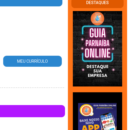
DESTAQUES
a_area_atuacao.php
on line
56
MEU CURRÍCULO