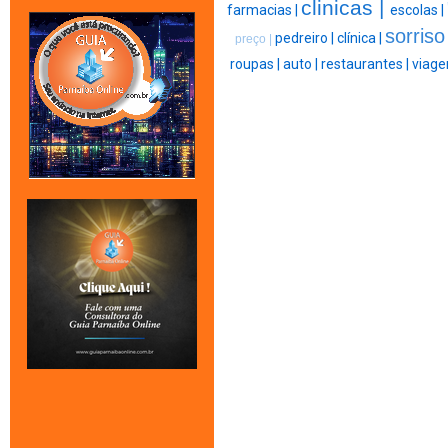
clinicas |
farmacias |
escolas |
sorriso
pedreiro |
clínica |
preço |
roupas |
auto |
restaurantes |
viage