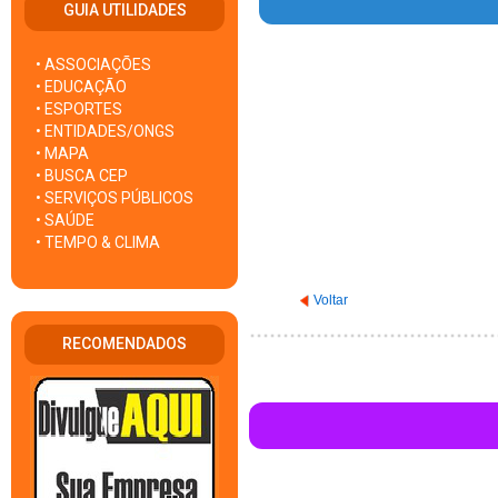
GUIA UTILIDADES
• ASSOCIAÇÕES
Warning
: Invalid argument sup
• EDUCAÇÃO
• ESPORTES
• ENTIDADES/ONGS
• MAPA
• BUSCA CEP
• SERVIÇOS PÚBLICOS
• SAÚDE
• TEMPO & CLIMA
Voltar
RECOMENDADOS