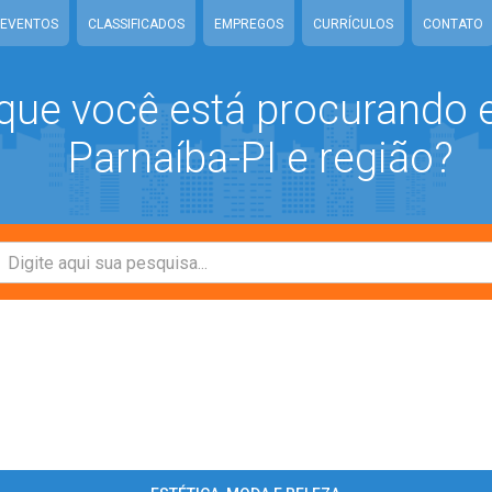
EVENTOS
CLASSIFICADOS
EMPREGOS
CURRÍCULOS
CONTATO
que você está procurando
Parnaíba-PI e região?