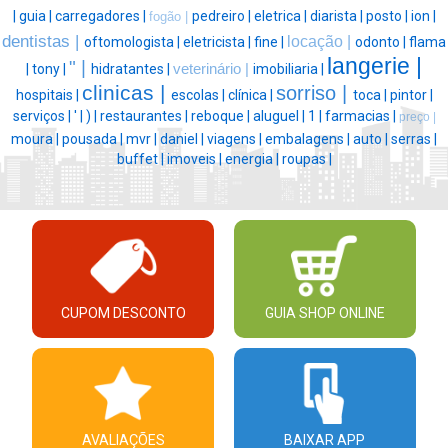
|
guia |
carregadores |
pedreiro |
eletrica |
diarista |
posto |
ion |
fogão |
dentistas |
locação |
oftomologista |
eletricista |
fine |
odonto |
flama
langerie |
" |
|
tony |
hidratantes |
veterinário |
imobiliaria |
clinicas |
sorriso |
hospitais |
escolas |
clínica |
toca |
pintor |
serviços |
' |
) |
restaurantes |
reboque |
aluguel |
1 |
farmacias |
preço |
moura |
pousada |
mvr |
daniel |
viagens |
embalagens |
auto |
serras |
buffet |
imoveis |
energia |
roupas |
CUPOM DESCONTO
GUIA SHOP ONLINE
AVALIAÇÕES
BAIXAR APP