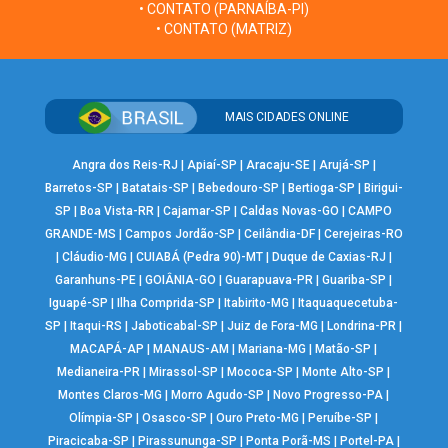
• CONTATO (PARNAÍBA-PI)
• CONTATO (MATRIZ)
MAIS CIDADES ONLINE
Angra dos Reis-RJ
|
Apiaí-SP
|
Aracaju-SE
|
Arujá-SP
|
Barretos-SP
|
Batatais-SP
|
Bebedouro-SP
|
Bertioga-SP
|
Birigui-
SP
|
Boa Vista-RR
|
Cajamar-SP
|
Caldas Novas-GO
|
CAMPO
GRANDE-MS
|
Campos Jordão-SP
|
Ceilândia-DF
|
Cerejeiras-RO
|
Cláudio-MG
|
CUIABÁ (Pedra 90)-MT
|
Duque de Caxias-RJ
|
Garanhuns-PE
|
GOIÂNIA-GO
|
Guarapuava-PR
|
Guariba-SP
|
Iguapé-SP
|
Ilha Comprida-SP
|
Itabirito-MG
|
Itaquaquecetuba-
SP
|
Itaqui-RS
|
Jaboticabal-SP
|
Juiz de Fora-MG
|
Londrina-PR
|
MACAPÁ-AP
|
MANAUS-AM
|
Mariana-MG
|
Matão-SP
|
Medianeira-PR
|
Mirassol-SP
|
Mococa-SP
|
Monte Alto-SP
|
Montes Claros-MG
|
Morro Agudo-SP
|
Novo Progresso-PA
|
Olímpia-SP
|
Osasco-SP
|
Ouro Preto-MG
|
Peruíbe-SP
|
Piracicaba-SP
|
Pirassununga-SP
|
Ponta Porã-MS
|
Portel-PA
|