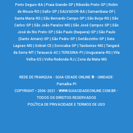
Porto Seguro-BA
|
Praia Grande-SP
|
Ribeirão Preto-SP
|
Rolim
de Moura-RO
|
Salto-SP
|
SALVADOR-BA
|
Samambaia-DF
|
Santa Maria-RS
|
São Bernardo Campo-SP
|
São Borja-RS
|
São
Carlos-SP
|
São João Paraíso-MG
|
São José Campos-SP
|
São
José do Rio Preto-SP
|
São Paulo (Itaquera)-SP
|
São Paulo
(Santo Amaro)-SP
|
São Pedro-SP
|
Sertãozinho-SP
|
Sete
Lagoas-MG
|
Sobral-CE
|
Sorocaba-SP
|
Taiobeiras-MG
|
Tangará
da Serra-MT
|
Tarauacá-AC
|
TERESINA-PI
|
Uruguaiana-RS
|
Vila
Velha-ES
|
Volta Redonda-RJ
|
Zona da Mata-MG
REDE DE FRANQUIA - GUIA CIDADE ONLINE ® - UNIDADE:
Parnaíba-PI
COPYRIGHT • 2006-2021 -
WWW.GUIACIDADEONLINE.COM.BR
-
TODOS OS DIREITOS RESERVADOS
POLÍTICA DE PRIVACIDADE E TERMOS DE USO