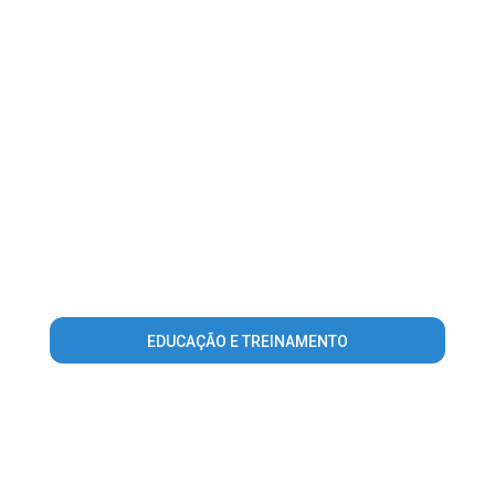
EDUCAÇÃO E TREINAMENTO
Warning
: Invalid argument supplied for foreach() in
/home/guiaparnaibaonline/www/conteudo_lista_area_atuacao.
on line
56