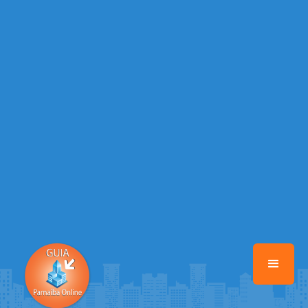
/home/guiaparnaibaonline/www/class-mb/Seguranca.Class.php
on
line
37
Warning
: Illegal string offset 'FACEBOOK' in
/home/guiaparnaibaonline/www/class-mb/Seguranca.Class.php
on
line
37
Warning
: Illegal string offset 'PALAVRA_CHAVE' in
/home/guiaparnaibaonline/www/class-mb/Seguranca.Class.php
on
line
37
Warning
: Illegal string offset 'NOME' in
/home/guiaparnaibaonline/www/class-mb/Seguranca.Class.php
on
line
37