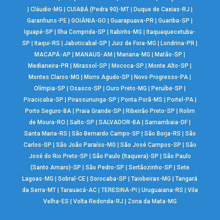
|
Cláudio-MG
|
CUIABÁ (Pedra 90)-MT
|
Duque de Caxias-RJ
|
Garanhuns-PE
|
GOIÂNIA-GO
|
Guarapuava-PR
|
Guariba-SP
|
Iguapé-SP
|
Ilha Comprida-SP
|
Itabirito-MG
|
Itaquaquecetuba-
SP
|
Itaqui-RS
|
Jaboticabal-SP
|
Juiz de Fora-MG
|
Londrina-PR
|
MACAPÁ-AP
|
MANAUS-AM
|
Mariana-MG
|
Matão-SP
|
Medianeira-PR
|
Mirassol-SP
|
Mococa-SP
|
Monte Alto-SP
|
Montes Claros-MG
|
Morro Agudo-SP
|
Novo Progresso-PA
|
Olímpia-SP
|
Osasco-SP
|
Ouro Preto-MG
|
Peruíbe-SP
|
Piracicaba-SP
|
Pirassununga-SP
|
Ponta Porã-MS
|
Portel-PA
|
Porto Seguro-BA
|
Praia Grande-SP
|
Ribeirão Preto-SP
|
Rolim
de Moura-RO
|
Salto-SP
|
SALVADOR-BA
|
Samambaia-DF
|
Santa Maria-RS
|
São Bernardo Campo-SP
|
São Borja-RS
|
São
Carlos-SP
|
São João Paraíso-MG
|
São José Campos-SP
|
São
José do Rio Preto-SP
|
São Paulo (Itaquera)-SP
|
São Paulo
(Santo Amaro)-SP
|
São Pedro-SP
|
Sertãozinho-SP
|
Sete
Lagoas-MG
|
Sobral-CE
|
Sorocaba-SP
|
Taiobeiras-MG
|
Tangará
da Serra-MT
|
Tarauacá-AC
|
TERESINA-PI
|
Uruguaiana-RS
|
Vila
Velha-ES
|
Volta Redonda-RJ
|
Zona da Mata-MG