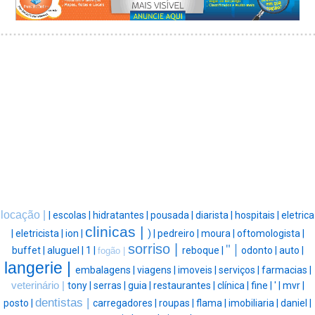
locação |
|
escolas |
hidratantes |
pousada |
diarista |
hospitais |
eletrica
clinicas |
|
eletricista |
ion |
) |
pedreiro |
moura |
oftomologista |
sorriso |
" |
buffet |
aluguel |
1 |
reboque |
odonto |
auto |
fogão |
langerie |
embalagens |
viagens |
imoveis |
serviços |
farmacias |
veterinário |
tony |
serras |
guia |
restaurantes |
clínica |
fine |
' |
mvr |
dentistas |
posto |
carregadores |
roupas |
flama |
imobiliaria |
daniel |