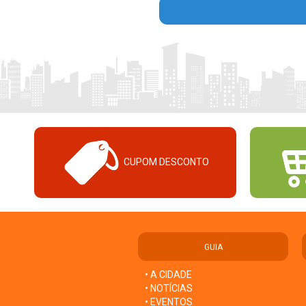
CUPOM DESCONTO
GUIA
• A CIDADE
• NOTÍCIAS
• EVENTOS