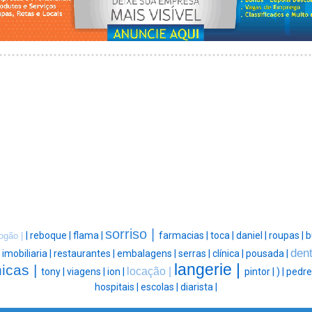
sorriso |
|
reboque |
flama |
farmacias |
toca |
daniel |
roupas |
b
ogão |
dent
|
imobiliaria |
restaurantes |
embalagens |
serras |
clínica |
pousada |
langerie |
nicas |
locação |
tony |
viagens |
ion |
pintor |
) |
pedre
hospitais |
escolas |
diarista |