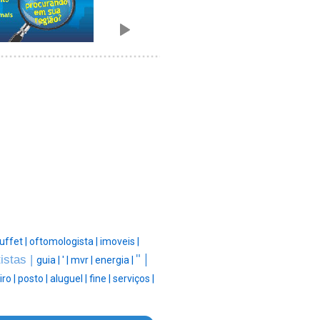
uffet |
oftomologista |
imoveis |
" |
istas |
guia |
' |
mvr |
energia |
iro |
posto |
aluguel |
fine |
serviços |