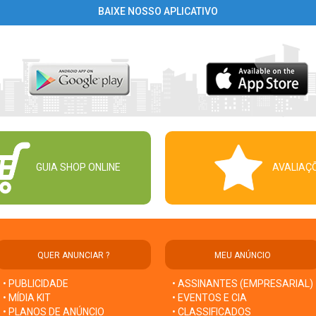
BAIXE NOSSO APLICATIVO
GUIA SHOP ONLINE
AVALIAÇ
QUER ANUNCIAR ?
MEU ANÚNCIO
• PUBLICIDADE
• ASSINANTES (EMPRESARIAL)
• MÍDIA KIT
• EVENTOS E CIA
• PLANOS DE ANÚNCIO
• CLASSIFICADOS