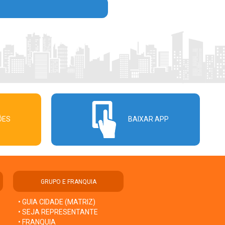
ÕES
BAIXAR APP
GRUPO E FRANQUIA
• GUIA CIDADE (MATRIZ)
• SEJA REPRESENTANTE
• FRANQUIA