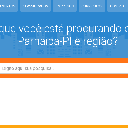
EVENTOS
CLASSIFICADOS
EMPREGOS
CURRÍCULOS
CONTATO
que você está procurando
Parnaíba-PI e região?