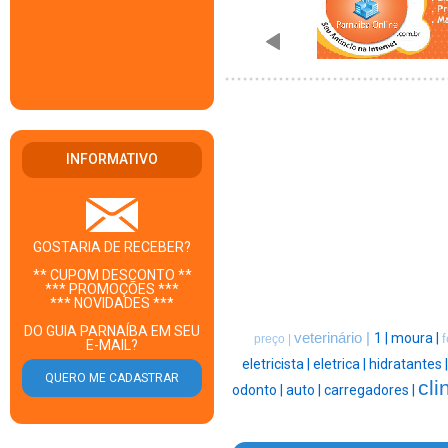
INFORMATIVO
GOSTARIA DE RECEBER?
** CUPOM DESCONTO **
*** PROMOÇÕES ***
*** NOVIDADES ***
DO GUIA PARNAÍBA EM SEU
veterinário |
1 |
moura |
f
preço |
E-MAIL?
eletricista |
eletrica |
hidratantes 
cli
odonto |
auto |
carregadores |