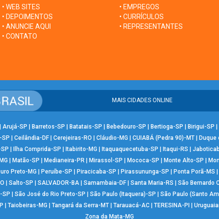
• WEB SITES
• EMPREGOS
• DEPOIMENTOS
• CURRÍCULOS
• ANUNCIE AQUI
• REPRESENTANTES
• CONTATO
MAIS CIDADES ONLINE
|
Arujá-SP
|
Barretos-SP
|
Batatais-SP
|
Bebedouro-SP
|
Bertioga-SP
|
Birigui-SP
|
-SP
|
Ceilândia-DF
|
Cerejeiras-RO
|
Cláudio-MG
|
CUIABÁ (Pedra 90)-MT
|
Duque 
-SP
|
Ilha Comprida-SP
|
Itabirito-MG
|
Itaquaquecetuba-SP
|
Itaqui-RS
|
Jabotica
-MG
|
Matão-SP
|
Medianeira-PR
|
Mirassol-SP
|
Mococa-SP
|
Monte Alto-SP
|
Mon
uro Preto-MG
|
Peruíbe-SP
|
Piracicaba-SP
|
Pirassununga-SP
|
Ponta Porã-MS
RO
|
Salto-SP
|
SALVADOR-BA
|
Samambaia-DF
|
Santa Maria-RS
|
São Bernardo
-SP
|
São José do Rio Preto-SP
|
São Paulo (Itaquera)-SP
|
São Paulo (Santo Am
P
|
Taiobeiras-MG
|
Tangará da Serra-MT
|
Tarauacá-AC
|
TERESINA-PI
|
Uruguai
Zona da Mata-MG