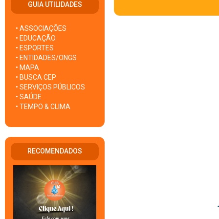
GUIA UTILIDADES
• ASSOCIAÇÕES
• EDUCAÇÃO
• ESPORTES
• ENTIDADES/ONGS
• MAPA
• BUSCA CEP
• SERVIÇOS PÚBLICOS
• SAÚDE
• TEMPO & CLIMA
RECOMENDADOS